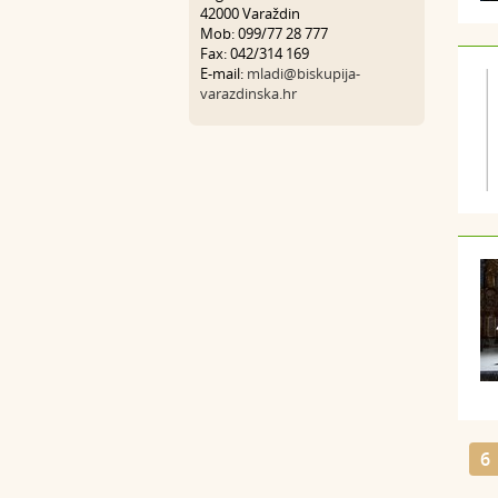
42000 Varaždin
Mob: 099/77 28 777
Fax: 042/314 169
E-mail:
mladi@biskupija-
varazdinska.hr
6