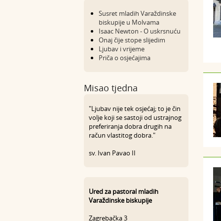
Susret mladih Varaždinske
biskupije u Molvama
Isaac Newton - O uskrsnuću
Onaj čije stope slijedim
Ljubav i vrijeme
Priča o osjećajima
Misao tjedna
"Ljubav nije tek osjećaj; to je čin
volje koji se sastoji od ustrajnog
preferiranja dobra drugih na
račun vlastitog dobra."
sv. Ivan Pavao II
Ured za pastoral mladih
Varaždinske biskupije
Zagrebačka 3