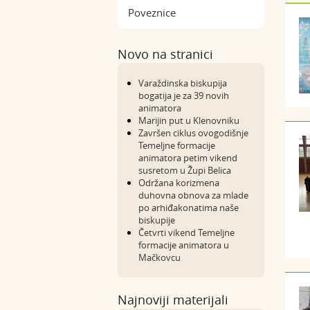
Poveznice
Novo na stranici
Varaždinska biskupija
bogatija je za 39 novih
animatora
Marijin put u Klenovniku
Završen ciklus ovogodišnje
Temeljne formacije
animatora petim vikend
susretom u Župi Belica
Održana korizmena
duhovna obnova za mlade
po arhiđakonatima naše
biskupije
Četvrti vikend Temeljne
formacije animatora u
Mačkovcu
Najnoviji materijali