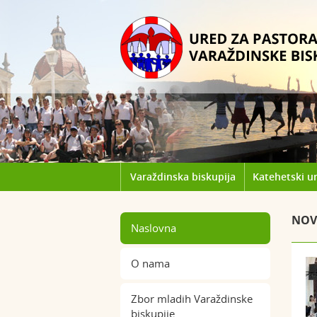
Varaždinska biskupija
Katehetski u
NOV
Naslovna
O nama
Zbor mladih Varaždinske
biskupije