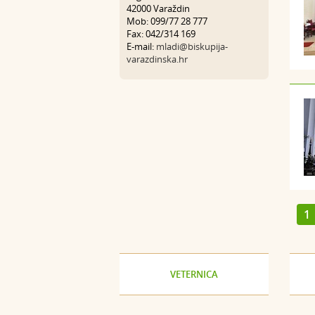
42000 Varaždin
Mob: 099/77 28 777
Fax: 042/314 169
E-mail:
mladi@biskupija-
varazdinska.hr
1
VETERNICA