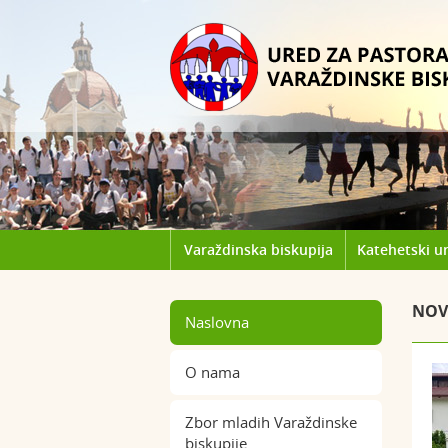
Varaždinska biskupija
Katehetski u
NOV
Naslovna
O nama
Zbor mladih Varaždinske
biskupije