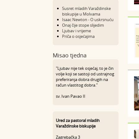
Susret mladih Varaždinske
biskupije u Molvama
Isaac Newton - O uskrsnuću
Onaj čije stope slijedim
Ljubav i vrijeme
Priča o osjećajima
Misao tjedna
"Ljubav nije tek osjećaj; to je čin
volje koji se sastoji od ustrajnog
preferiranja dobra drugih na
račun vlastitog dobra."
sv. Ivan Pavao II
Ured za pastoral mladih
Varaždinske biskupije
Zagrebačka 3