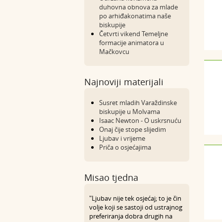
duhovna obnova za mlade
po arhiđakonatima naše
biskupije
Četvrti vikend Temeljne
formacije animatora u
Mačkovcu
Najnoviji materijali
Susret mladih Varaždinske
biskupije u Molvama
Isaac Newton - O uskrsnuću
Onaj čije stope slijedim
Ljubav i vrijeme
Priča o osjećajima
Misao tjedna
"Ljubav nije tek osjećaj; to je čin
volje koji se sastoji od ustrajnog
preferiranja dobra drugih na