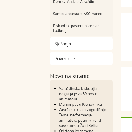
Dom sv. Anđele Varaždin
Samostan sestara ASC Ivanec
Biskupijski pastoralni centar
Ludbreg
Sjećanja
Poveznice
Novo na stranici
Varaždinska biskupija
bogatija je za 39 novih
animatora
Marijin put u Klenovniku
Završen ciklus ovogodišnje
Temeljne formacije
animatora petim vikend
susretom u Župi Belica
Održana korizmena