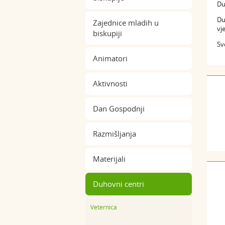
Du
Du
Zajednice mladih u
vj
biskupiji
Sv
Animatori
Aktivnosti
Dan Gospodnji
Razmišljanja
Materijali
Duhovni centri
Veternica