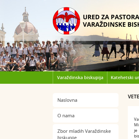
Varaždinska biskupija
Katehetski u
VET
Naslovna
O nama
Va
Mi
je
Zbor mladih Varaždinske
bi
biskupije