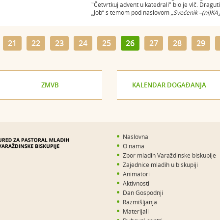
"Četvrtkuj advent u katedrali" bio je vlč. Dragu
„Job“ s temom pod naslovom
„Svećenik –(ni)KA
21
22
23
24
25
26
27
28
29
ZMVB
KALENDAR DOGAĐANJA
Naslovna
O nama
Zbor mladih Varaždinske biskupije
Zajednice mladih u biskupiji
Animatori
Aktivnosti
Dan Gospodnji
Razmišljanja
Materijali