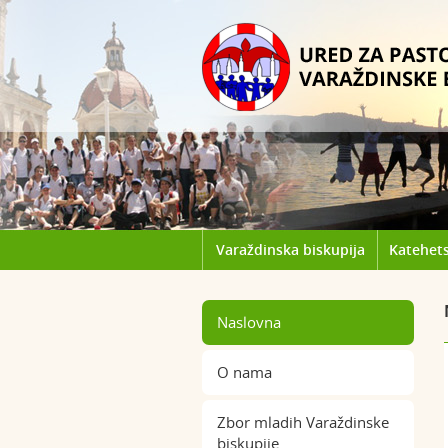
Varaždinska biskupija
Katehets
Naslovna
O nama
Zbor mladih Varaždinske
biskupije