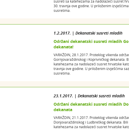
susreti sa katehezama za nadolazeći susret hrv
30. travnja ove godine. U priloženim izvješćim
susretima.
1.2.2017. | Dekanatski susreti mladih
Održani dekanatski susreti mladih Go
dekanata!
VARAŽDIN, 28.1.2017. Proteklog vikenda održan
Gornjovaraždinskog i Koprivničkog dekanata. Bil
katehezama za nadolazeći susret hrvatske katol
travnja ove godine. U priloženim izvješćima sa
susretima.
23.1.2017. | Dekanatski susreti mladih
Održani dekanatski susreti mladih D
dekanata
VARAŽDIN, 21.1.2017. Proteklog vikenda održan
Donjovaraždinskog i Ludbreškog dekanata. Bili s
katehezama za nadolazeći susret hrvatske katol