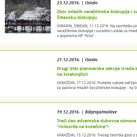
23.12.2016. | Ostalo
Zbor mladih varaždinske biskupije i su
Šibensku biskupiju
SKRADIN, ŠIBENIK, 11.12.2016. Na završetku j
varaždinske biskupije i suradnici ureda za mlade 
u ljepotama NP "Krka".
21.12.2016. | Ostalo
Drugi izlet planinarske sekcije Ureda 
na Strahinjčici!
VARAŽDIN, 17.12.2016. Protekle subote održan j
za pastoral mladih Varaždinske biskupije - na St
19.12.2016. | Bdijenja/molitve
Treći dan adventske duhovne obnove
"milosrđa na kotačima"!
VARAŽDIN, 15.12.2016. Trećeg četvrtka gost u