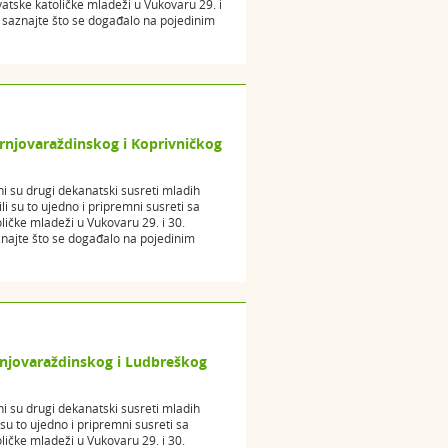
atske katoličke mladeži u Vukovaru 29. i
a saznajte što se događalo na pojedinim
rnjovaraždinskog i Koprivničkog
i su drugi dekanatski susreti mladih
i su to ujedno i pripremni susreti sa
ičke mladeži u Vukovaru 29. i 30.
znajte što se događalo na pojedinim
onjovaraždinskog i Ludbreškog
i su drugi dekanatski susreti mladih
u to ujedno i pripremni susreti sa
ičke mladeži u Vukovaru 29. i 30.