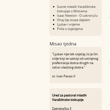
Susret mladih Varaždinske
biskupije u Molvama
Isaac Newton - O uskrsnuću
Onaj čije stope slijedim
Ljubav i vrijeme
Priča o osjećajima
Misao tjedna
"Ljubav nije tek osjećaj; to je čin
volje koji se sastoji od ustrajnog
preferiranja dobra drugih na
račun vlastitog dobra."
sv. Ivan Pavao II
Ured za pastoral mladih
Varaždinske biskupije
Zagrebačka 3