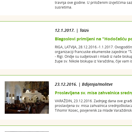
travnja ove godine. U priloženim izvješćima sa
susretima.
12.1.2017. | Taizé
Blagoslovi primljeni na "Hodočašću po
RIGA, LATVIJA, 28.12.2016.-1.1.2017. Ovogodiš
organizaciji francuske ekumenske zajednice "T
- Rigi. Ondje su sudjelovali i mladi iz naše biskup
župe sv. Nikole biskupa iz Varaždina, čije vam 
23.12.2016. | Bdijenja/molitve
Proslavljena sv. misa zahvalnica sred
VARAŽDIN, 23.12.2016. Zadnjeg dana ove građan
proslavljena sv. misa zahvalnica srednjoškolaca
Tihomir Kosec, povjerenik za mlade Varaždinske