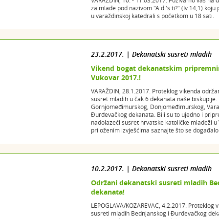
VARAŽDIN, 10. - 11.03.2017. Pozivamo vas na
za mlade pod nazivom "A di's ti?" (Iv 14,1) koju 
u varaždinskoj katedrali s početkom u 18 sati.
23.2.2017. | Dekanatski susreti mladih
Vikend bogat dekanatskim pripremni
Vukovar 2017.!
VARAŽDIN, 28.1.2017. Proteklog vikenda održani 
susret mladih u čak 6 dekanata naše biskupije
Gornjomeđimurskog, Donjomeđimurskog, Varažd
Đurđevačkog dekanata. Bili su to ujedno i prip
nadolazeći susret hrvatske katoličke mladeži u 
priloženim izvješćima saznajte što se događalo
10.2.2017. | Dekanatski susreti mladih
Održani dekanatski susreti mladih B
dekanata!
LEPOGLAVA/KOZAREVAC, 4.2.2017. Proteklog vi
susreti mladih Bednjanskog i Đurđevačkog dekan