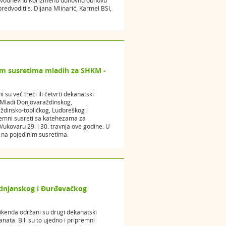
 dvodnevnu Korizmenu duhovnu obnovu
predvoditi s. Dijana Mlinarić, Karmel BSI,
m susretima mladih za SHKM -
su već treći ili četvrti dekanatski
. Mladi Donjovaraždinskog,
insko-topličkog, Ludbreškog i
remni susreti sa katehezama za
Vukovaru 29. i 30. travnja ove godine. U
 na pojedinim susretima.
ednjanskog i Đurđevačkog
kenda održani su drugi dekanatski
ata. Bili su to ujedno i pripremni