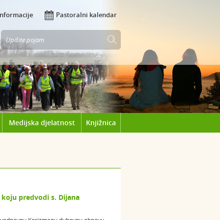
Informacije
Pastoralni kalendar
Medijska djelatnost
Knjižnica
oju predvodi s. Dijana