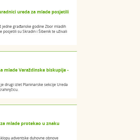
radnici ureda za mlade posjetili
oš jedne građanske godine Zbor mladih
posjetili su Skradin i Šibenik te uživali
za mlade Varaždinske biskupije -
e drugi izlet Planinarske sekcije Ureda
rahinjčicu.
 za mlade protekao u znaku
 sklopu adventske duhovne obnove