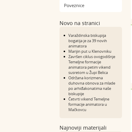
Poveznice
Novo na stranici
Varaždinska biskupija
bogatija je za 39 novih
animatora
Marijin put u Klenovniku
Završen ciklus ovogodišnje
Temeljne formacije
animatora petim vikend
susretom u Župi Belica
Održana korizmena
duhovna obnova za mlade
po arhiđakonatima naše
biskupije
Četvrti vikend Temeljne
formacije animatora u
Mačkovcu
Najnoviji materijali