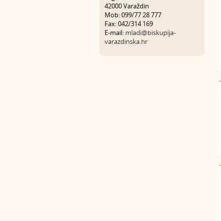
42000 Varaždin
Mob: 099/77 28 777
Fax: 042/314 169
E-mail:
mladi@biskupija-
varazdinska.hr