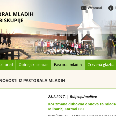
Webmail
ki ured
Obiteljski centar
Pastoral mladih
Crkvena glazba
NOVOSTI IZ PASTORALA MLADIH
28.2.2017. | Bdijenja/molitve
Korizmena duhovna obnova za mlade k
Mlinarić, Karmel BSI