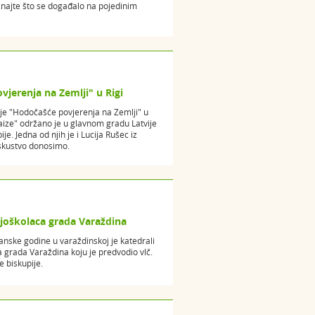
znajte što se događalo na pojedinim
vjerenja na Zemlji" u Rigi
nje "Hodočašće povjerenja na Zemlji" u
aize" održano je u glavnom gradu Latvije
ije. Jedna od njih je i Lucija Rušec iz
iskustvo donosimo.
njoškolaca grada Varaždina
ske godine u varaždinskoj je katedrali
 grada Varaždina koju je predvodio vlč.
 biskupije.