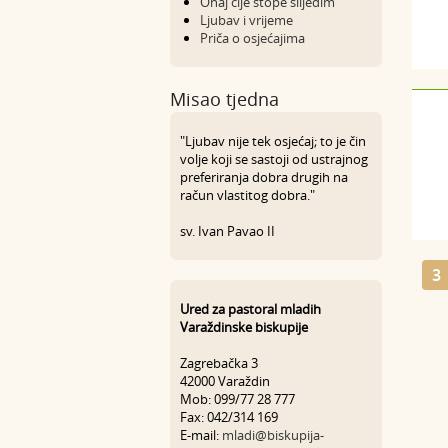
Onaj čije stope slijedim
Ljubav i vrijeme
Priča o osjećajima
Misao tjedna
"Ljubav nije tek osjećaj; to je čin
volje koji se sastoji od ustrajnog
preferiranja dobra drugih na
račun vlastitog dobra."
sv. Ivan Pavao II
3
Ured za pastoral mladih
Varaždinske biskupije
Zagrebačka 3
42000 Varaždin
Mob: 099/77 28 777
Fax: 042/314 169
E-mail:
mladi@biskupija-