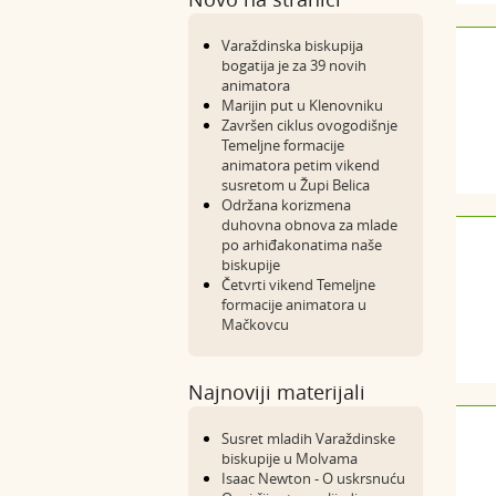
Varaždinska biskupija
bogatija je za 39 novih
animatora
Marijin put u Klenovniku
Završen ciklus ovogodišnje
Temeljne formacije
animatora petim vikend
susretom u Župi Belica
Održana korizmena
duhovna obnova za mlade
po arhiđakonatima naše
biskupije
Četvrti vikend Temeljne
formacije animatora u
Mačkovcu
Najnoviji materijali
Susret mladih Varaždinske
biskupije u Molvama
Isaac Newton - O uskrsnuću