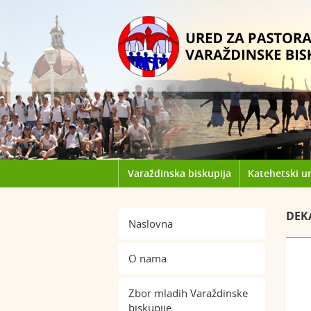
Varaždinska biskupija
Katehetski u
DEK
Naslovna
O nama
Zbor mladih Varaždinske
biskupije