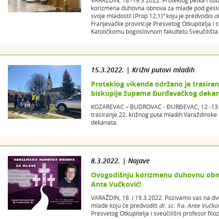
VARAŽDIN, 18.-19.3.2022. Proteklog petka i sub
korizmena duhovna obnova za mlade pod geslom
svoje mladosti! (Prop 12,1)“ koju je predvodio
d
Franjevačke provincije Presvetog Otkupitelja i sv
Katoličkomu bogoslovnom fakultetu Sveučilišta 
15.3.2022. | Križni putovi mladih
Proteklog vikenda održano je trasiran
biskupije župama Đurđevačkog dekan
KOZAREVAC – BUDROVAC - ĐURĐEVAC, 12.-13.03
trasiranje 22. križnog puta mladih Varaždinsk
dekanata.
8.3.2022. | Najave
Ovogodišnju korizmenu duhovnu obnov
Ante Vučković!
VARAŽDIN, 18. i 19.3.2022. Pozivamo vas na 
mlade koju će predvoditi
dr. sc. fra. Ante Vučkov
Presvetog Otkupitelja i sveučilišni profesor fil