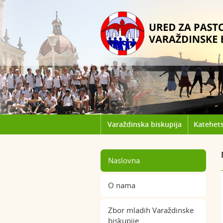
Varaždinska biskupija
Katehets
Naslovna
O nama
Zbor mladih Varaždinske
biskupije