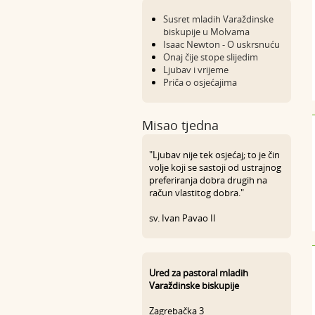
Susret mladih Varaždinske
biskupije u Molvama
Isaac Newton - O uskrsnuću
Onaj čije stope slijedim
Ljubav i vrijeme
Priča o osjećajima
Misao tjedna
"Ljubav nije tek osjećaj; to je čin
volje koji se sastoji od ustrajnog
preferiranja dobra drugih na
račun vlastitog dobra."
sv. Ivan Pavao II
Ured za pastoral mladih
Varaždinske biskupije
Zagrebačka 3