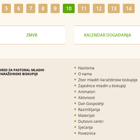
5
6
7
8
9
10
11
12
13
14
ZMVB
KALENDAR DOGAĐANJA
Naslovna
O nama
Zbor mladih Varaždinske biskupije
Zajednice mladih u biskupiji
Animatori
Aktivnosti
Dan Gospodnji
Razmišljanja
Materijali
Duhovni centri
Sjećanja
Poveznice