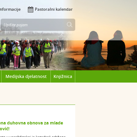
Informacije
Pastoralni kalendar
Medijska djelatnost
Knjižnica
mena duhovna obnova za mlade
ović!