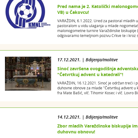
Pred nama je 2. Katolički malonogome
VB) u Čakovcu!
VARAŽDIN, 6.1.2022. Ured za pastoral mladih u
pastoralom u vidu ulaganja u mlade nogometaše
malonogometne turnire Varaždinske biskupije (
odgovaramo temeljnom pozivu Crkve te i kroz sp
17.12.2021. | Bdijenja/molitve
Sinoć završena ovogodišnja advents
"Četvrtkuj advent u katedrali"!
VARAŽDIN, 16.12.2021. Sinoć je održan treći i 
duhovne obnove za mlade "Četvrtkuj advent u ka
fra Mate Bašić, vlč. Tihomir Kosec i vlč. Lovro B
14.12.2021. | Bdijenja/molitve
Zbor mladih Varaždinske biskupije i
duhovnu obnovu!