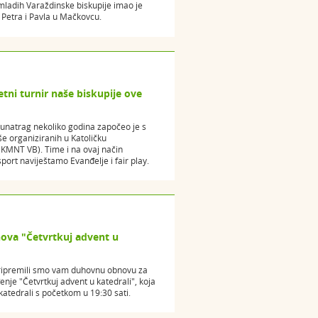
ladih Varaždinske biskupije imao je
Petra i Pavla u Mačkovcu.
tni turnir naše biskupije ove
unatrag nekoliko godina započeo je s
 organiziranih u Katoličku
KMNT VB). Time i na ovaj način
ort naviještamo Evanđelje i fair play.
ova "Četvrtkuj advent u
 pripremili smo vam duhovnu obnovu za
enje "Četvrtkuj advent u katedrali", koja
katedrali s početkom u 19:30 sati.