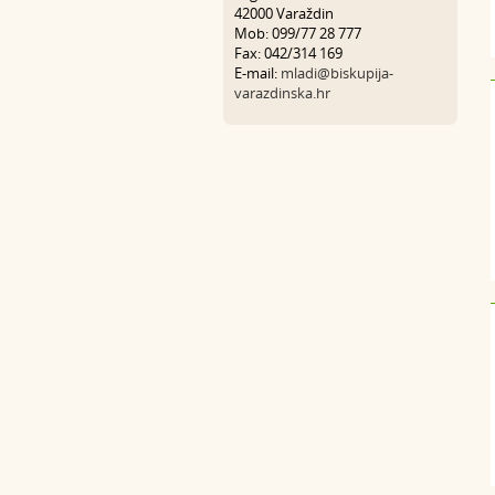
42000 Varaždin
Mob: 099/77 28 777
Fax: 042/314 169
E-mail:
mladi@biskupija-
varazdinska.hr