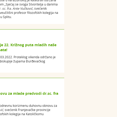
ote u varaždinskoj je katedrali održana
 „Sjećaj se svoga Stvoritelja u danima
r. sc. fra. Ante Vučković,
svećenik
eučilišni profesor filozofskih kolegija na
u Splitu.
je 22. Križnog puta mladih naše
ata!
.2022. Proteklog vikenda održano je
e biskupije župama Đurđevačkog
u za mlade predvodi dr.sc. fra
dvodnevnu korizmenu duhovnu obnovu za
ić,
svećenik Franjevačke provincije
ozofskih kolegija na Katoličkomu