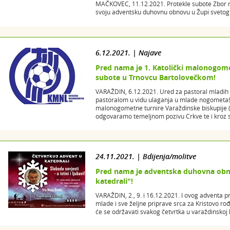
MAČKOVEC, 11.12.2021. Protekle subote Zbor m
svoju adventsku duhovnu obnovu u Župi svetog 
6.12.2021. | Najave
Pred nama je 1. Katolički malonogome
subote u Trnovcu Bartolovečkom!
VARAŽDIN, 6.12.2021. Ured za pastoral mladih 
pastoralom u vidu ulaganja u mlade nogometaše
malonogometne turnire Varaždinske biskupije (
odgovaramo temeljnom pozivu Crkve te i kroz sp
24.11.2021. | Bdijenja/molitve
Pred nama je adventska duhovna obn
katedrali"!
VARAŽDIN, 2., 9. i 16.12.2021. I ovog adventa
mlade i sve željne priprave srca za Kristovo rođ
će se održavati svakog četvrtka u varaždinskoj 