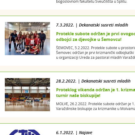
bogoslovnom fakultetu Sveučilišta u Splitu.
7.3.2022. | Dekanatski susreti mladih
Protekle subote održan je prvi ovogod
odbojci za djevojke u Šemovcu!
ŠEMOVEC, 5.2.2022. Protekle subote u prostor
Šemovec održan je prvi krizmanički odbojkaški 
u organizaciji Ureda za pastoral mladih Varaždi
28.2.2022. | Dekanatski susreti mladih
Proteklog vikenda održan je 1. krizm
turnir naše biskupije!
MOLVE, 26.2.2022. Protekle subote održan je 1.
Varaždinske biskupije za krizmanike u Molvama
6.1.2022. | Najave