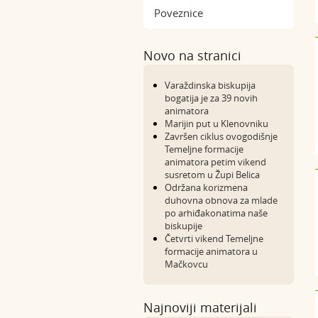
Poveznice
Novo na stranici
Varaždinska biskupija
bogatija je za 39 novih
animatora
Marijin put u Klenovniku
Završen ciklus ovogodišnje
Temeljne formacije
animatora petim vikend
susretom u Župi Belica
Održana korizmena
duhovna obnova za mlade
po arhiđakonatima naše
biskupije
Četvrti vikend Temeljne
formacije animatora u
Mačkovcu
Najnoviji materijali