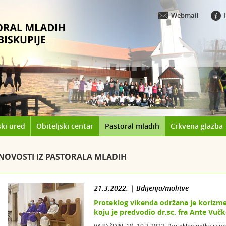
Webmail
ki ured
Obiteljski centar
Pastoral mladih
Crkvena glazba
NOVOSTI IZ PASTORALA MLADIH
21.3.2022. | Bdijenja/molitve
Proteklog vikenda održana je koriz
koju je predvodio dr.sc. fra Ante Vučk