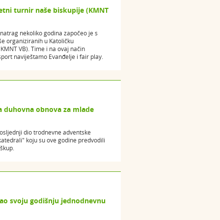
tni turnir naše biskupije (KMNT
natrag nekoliko godina započeo je s
 organiziranih u Katoličku
KMNT VB). Time i na ovaj način
ort naviještamo Evanđelje i fair play.
ka duhovna obnova za mlade
posljednji dio trodnevne adventske
tedrali" koju su ove godine predvodili
iškup.
mao svoju godišnju jednodnevnu