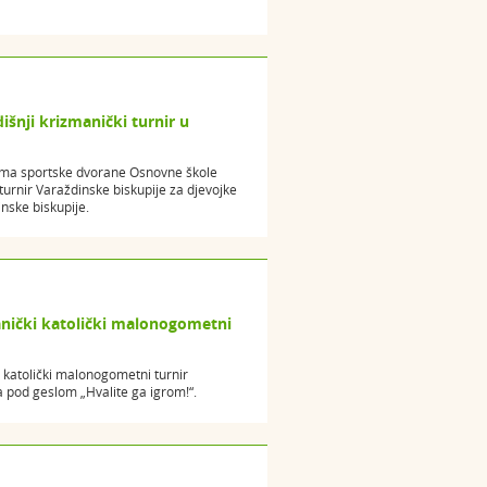
išnji krizmanički turnir u
ima sportske dvorane Osnovne škole
turnir Varaždinske biskupije za djevojke
nske biskupije.
anički katolički malonogometni
 katolički malonogometni turnir
 pod geslom „Hvalite ga igrom!“.