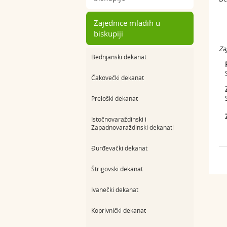
Zajednice mladih u
biskupiji
Za
Bednjanski dekanat
FR
Su
Čakovečki dekanat
Za
Preloški dekanat
Istočnovaraždinski i
Zapadnovaraždinski dekanati
Đurđevački dekanat
Štrigovski dekanat
Ivanečki dekanat
Koprivnički dekanat