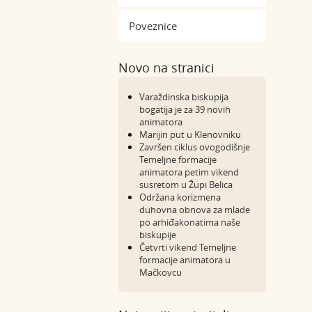
Poveznice
Novo na stranici
Varaždinska biskupija
bogatija je za 39 novih
animatora
Marijin put u Klenovniku
Završen ciklus ovogodišnje
Temeljne formacije
animatora petim vikend
susretom u Župi Belica
Održana korizmena
duhovna obnova za mlade
po arhiđakonatima naše
biskupije
Četvrti vikend Temeljne
formacije animatora u
Mačkovcu