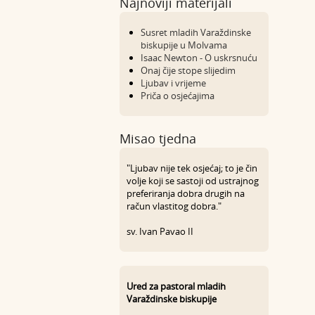
Najnoviji materijali
Susret mladih Varaždinske
biskupije u Molvama
Isaac Newton - O uskrsnuću
Onaj čije stope slijedim
Ljubav i vrijeme
Priča o osjećajima
Misao tjedna
"Ljubav nije tek osjećaj; to je čin
volje koji se sastoji od ustrajnog
preferiranja dobra drugih na
račun vlastitog dobra."
sv. Ivan Pavao II
Ured za pastoral mladih
Varaždinske biskupije