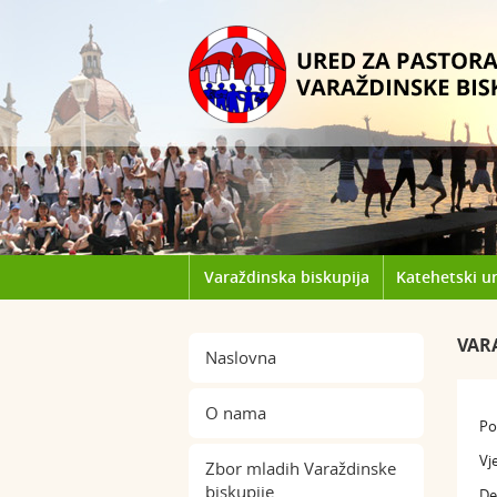
Varaždinska biskupija
Katehetski u
VAR
Naslovna
O nama
Po
Vj
Zbor mladih Varaždinske
biskupije
De