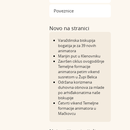
Poveznice
Novo na stranici
Varaždinska biskupija
bogatija je za 39 novih
animatora
Marijin put u Klenovniku
Završen ciklus ovogodišnje
Temeljne formacije
animatora petim vikend
susretom u Župi Belica
Održana korizmena
duhovna obnova za mlade
po arhiđakonatima naše
biskupije
Četvrti vikend Temeljne
formacije animatora u
Mačkovcu