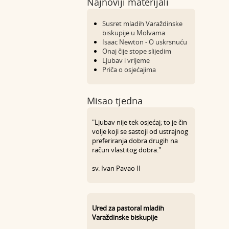
Najnoviji materijali
Susret mladih Varaždinske
biskupije u Molvama
Isaac Newton - O uskrsnuću
Onaj čije stope slijedim
Ljubav i vrijeme
Priča o osjećajima
Misao tjedna
"Ljubav nije tek osjećaj; to je čin
volje koji se sastoji od ustrajnog
preferiranja dobra drugih na
račun vlastitog dobra."
sv. Ivan Pavao II
Ured za pastoral mladih
Varaždinske biskupije