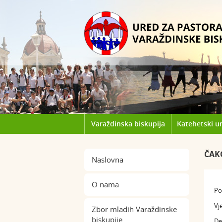
Varaždinska biskupija
Katehetski u
ČAK
Naslovna
O nama
Po
Vj
Zbor mladih Varaždinske
biskupije
De