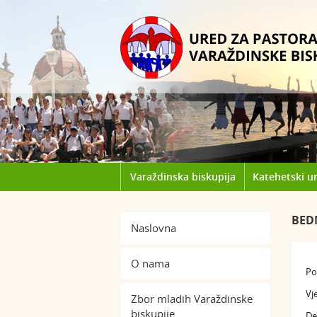
Varaždinska biskupija
Katehetski u
BED
Naslovna
O nama
Po
Vj
Zbor mladih Varaždinske
biskupije
De