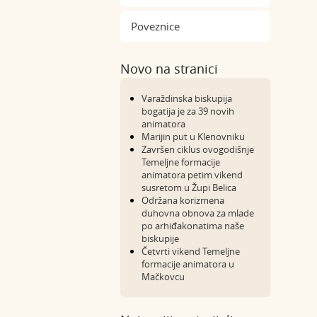
Poveznice
Novo na stranici
Varaždinska biskupija
bogatija je za 39 novih
animatora
Marijin put u Klenovniku
Završen ciklus ovogodišnje
Temeljne formacije
animatora petim vikend
susretom u Župi Belica
Održana korizmena
duhovna obnova za mlade
po arhiđakonatima naše
biskupije
Četvrti vikend Temeljne
formacije animatora u
Mačkovcu