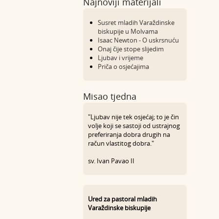
Najnoviji materijali
Susret mladih Varaždinske
biskupije u Molvama
Isaac Newton - O uskrsnuću
Onaj čije stope slijedim
Ljubav i vrijeme
Priča o osjećajima
Misao tjedna
"Ljubav nije tek osjećaj; to je čin
volje koji se sastoji od ustrajnog
preferiranja dobra drugih na
račun vlastitog dobra."
sv. Ivan Pavao II
Ured za pastoral mladih
Varaždinske biskupije