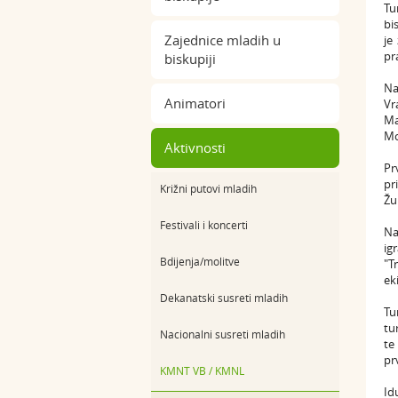
Tu
bi
Zajednice mladih u
je
pr
biskupiji
Na
Animatori
Vr
Ma
Mo
Aktivnosti
Pr
pr
Križni putovi mladih
Žu
Festivali i koncerti
Na
ig
Bdijenja/molitve
"T
eki
Dekanatski susreti mladih
Tu
tu
Nacionalni susreti mladih
te
pr
KMNT VB / KMNL
Id