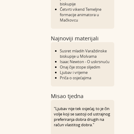
biskupije
Četvrti vikend Temeljne
formacije animatora u
Mačkovcu
Najnoviji materijali
Susret mladih Varaždinske
biskupije u Molvama
Isaac Newton - O uskrsnuću
Onaj čije stope slijedim
Ljubav i vrijeme
Priča o osjećajima
Misao tjedna
"Ljubav nije tek osjećaj; to je čin
volje koji se sastoji od ustrajnog
preferiranja dobra drugih na
račun vlastitog dobra."