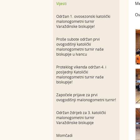
Me
Vijesti
Ov
Održan 1. ovosezonski katolički
malonogometni turnir
Varaždinske biskupije!
Proše subote održan prvi
ovogodišnji katolički
malonogometni turnir naše
biskupije u Ivancu
Proteklog vikenda održan 4. i
posljednji Katolički
malonogometni turnir naše
biskupije!
Započele prijave za prvi
ovogodišnji malonogometni turnir!
Održan ždrijeb za 3. katolički
malonogometni turnir
Varaždinske biskupije
Momčadi