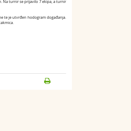
a turnir se prijavilo 7 ekipa, a turnir
pine te je utvrđen hodogram događanja.
takmica.