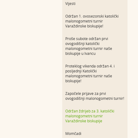
Vijesti
Održan 1. ovosezonski katolički
malonogometni turnir
Varaždinske biskupije!
Proše subote održan prvi
ovogodišnji katolički
malonogometni turnir naše
biskupije u Ivancu
Proteklog vikenda održan 4. i
posljednji Katolički
malonogometni turnir naše
biskupije!
Započele prijave za prvi
ovogodišnji malonogometni turnir!
Održan ždrijeb za 3. katolički
malonogometni turnir
Varaždinske biskupije
Momčadi