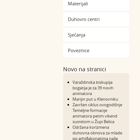
Materijali
Duhovni centri
Sjećanja
Poveznice
Novo na stranici
Varaždinska biskupija
bogatija je za 39 novih
animatora
Marijin put u Klenovniku
Završen ciklus ovogodišnje
Temeljne formacije
animatora petim vikend
susretom u Župi Belica
Održana korizmena
duhovna obnova za mlade
po arhiđakonatima naše