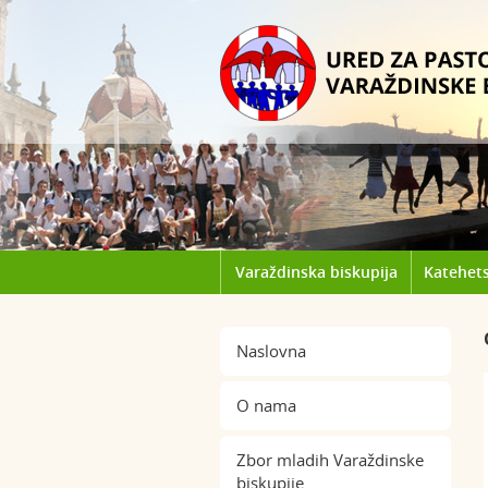
Varaždinska biskupija
Katehets
Naslovna
O nama
Zbor mladih Varaždinske
biskupije