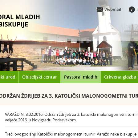
Webmail
ki ured
Obiteljski centar
Pastoral mladih
Crkvena glazba
ODRŽAN ŽDRIJEB ZA 3. KATOLIČKI MALONOGOMETNI TUR
VARAŽDIN, 8.02.2016. Održan ždrijeb za 3. katolički malonogometni turnir
veljače 2016. u Novigradu Podravskom.
Treći ovogodišnji Katolički malonogometni turnir Varaždinske biskupi