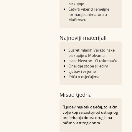
biskupije
Četvrti vikend Temeljne
formacije animatora u
Mačkovcu
Najnoviji materijali
Susret mladih Varaždinske
biskupije u Molvama
Isaac Newton - O uskrsnuću
Onaj čije stope slijedim
Ljubav i vrijeme
Priča o osjećajima
Misao tjedna
"Ljubav nije tek osjećaj; to je čin
volje koji se sastoji od ustrajnog
preferiranja dobra drugih na
račun vlastitog dobra."