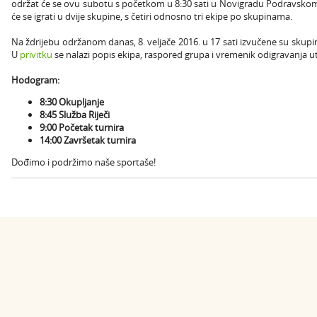
održat će se ovu subotu s početkom u 8:30 sati u Novigradu Podravskom. N
će se igrati u dvije skupine, s četiri odnosno tri ekipe po skupinama.
Na ždrijebu održanom danas, 8. veljače 2016. u 17 sati izvučene su sku
U
privitku
se nalazi popis ekipa, raspored grupa i vremenik odigravanja u
Hodogram:
8:30 Okupljanje
8:45 Služba Riječi
9:00 Početak turnira
14:00 Završetak turnira
Dođimo i podržimo naše sportaše!