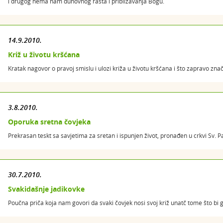
i drugog nema nam duhovnog rasta i približavanja Bogu.
14.9.2010.
Križ u životu kršćana
Kratak nagovor o pravoj smislu i ulozi križa u životu kršćana i što zapravo znači n
3.8.2010.
Oporuka sretna čovjeka
Prekrasan teskt sa savjetima za sretan i ispunjen život, pronađen u crkvi Sv. 
30.7.2010.
Svakidašnje jadikovke
Poučna priča koja nam govori da svaki čovjek nosi svoj križ unatč tome što bi g