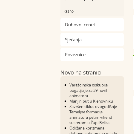
Razno
Duhovni centri
Sjećanja
Poveznice
Novo na stranici
Varaždinska biskupija
bogatija je za 39 novih
animatora
Marijin put u Klenovniku
Završen ciklus ovogodišnje
Temeljne formacije
animatora petim vikend
susretom u Župi Belica
Održana korizmena
duhovna obnova za mlade