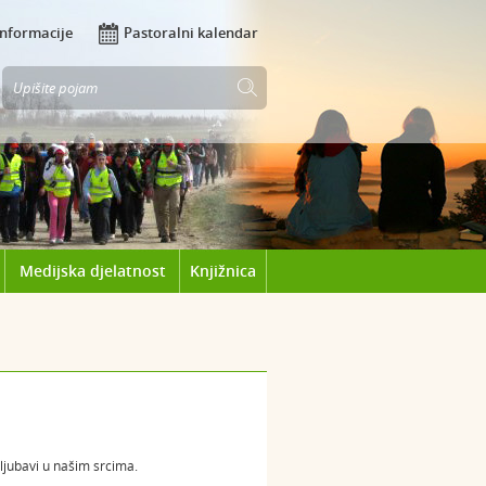
Informacije
Pastoralni kalendar
Medijska djelatnost
Knjižnica
ljubavi u našim srcima.