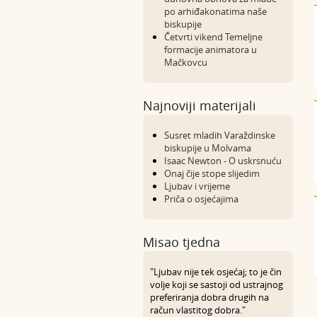
po arhiđakonatima naše
biskupije
Četvrti vikend Temeljne
formacije animatora u
Mačkovcu
Najnoviji materijali
Susret mladih Varaždinske
biskupije u Molvama
Isaac Newton - O uskrsnuću
Onaj čije stope slijedim
Ljubav i vrijeme
Priča o osjećajima
Misao tjedna
"Ljubav nije tek osjećaj; to je čin
volje koji se sastoji od ustrajnog
preferiranja dobra drugih na
račun vlastitog dobra."