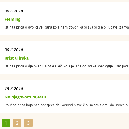
30.6.2010.
Fleming
Istinita priča o dvojici velikana koja nam govori kako svako djelo ljubavi i zahv
30.6.2010.
Krist u fraku
Istinita priča o djelovanju Božje riječi koja je jača od svake ideologije i ismijava
19.6.2010.
Na njegovom mjestu
Poučna priča koja nas podsjeća da Gospodin sve čini sa smislom i da uopće ni
1
2
3