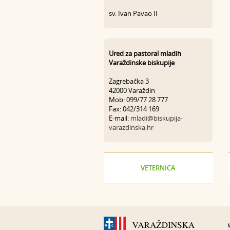
sv. Ivan Pavao II
Ured za pastoral mladih
Varaždinske biskupije
Zagrebačka 3
42000 Varaždin
Mob: 099/77 28 777
Fax: 042/314 169
E-mail:
mladi@biskupija-
varazdinska.hr
VETERNICA