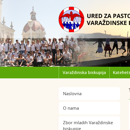
Varaždinska biskupija
Katehets
Naslovna
O nama
Zbor mladih Varaždinske
biskupije