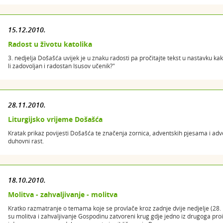
15.12.2010.
Radost u životu katolika
3. nedjelja Došašća uvijek je u znaku radosti pa pročitajte tekst u nastavku kak
li zadovoljan i radostan Isusov učenik?"
28.11.2010.
Liturgijsko vrijeme Došašća
Kratak prikaz povijesti Došašća te značenja zornica, adventskih pjesama i adve
duhovni rast.
18.10.2010.
Molitva - zahvaljivanje - molitva
Kratko razmatranje o temama koje se provlače kroz zadnje dvije nedjelje (28. 
su molitva i zahvaljivanje Gospodinu zatvoreni krug gdje jedno iz drugoga proi