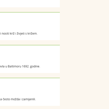
ositi križ i živjeti s križem.
Pavla u Baltimoru 1692. godine.
a često možda i zamijenili.