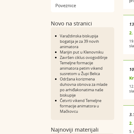
pr
Poveznice
Novo na stranici
13
2.
Varaždinska biskupija
bogatija je za 39 novih
19
sla
animatora
Marijin put u Klenovniku
Završen ciklus ovogodišnje
Temeljne formacije
animatora petim vikend
10
susretom u Župi Belica
Kr
Održana korizmena
duhovna obnova za mlade
12
po arhiđakonatima naše
sl
biskupije
Četvrti vikend Temeljne
formacije animatora u
Mačkovcu
3.
2.
Najnoviji materijali
5.