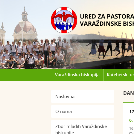
Varaždinska biskupija
Katehetski u
DAN
Naslovna
O nama
12
6.
Zbor mladih Varaždinske
16.
biskupije
mis