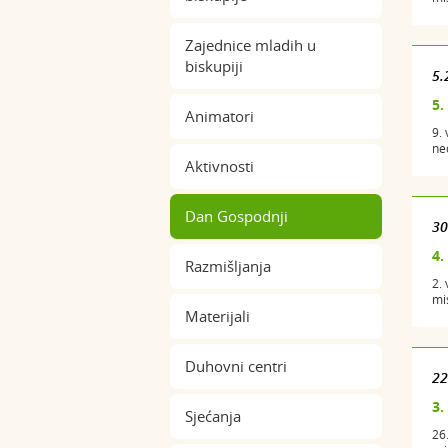
Zajednice mladih u
biskupiji
5.
5.
Animatori
9.
ned
Aktivnosti
Dan Gospodnji
30
4.
Razmišljanja
2.
mi
Materijali
Duhovni centri
22
3.
Sjećanja
26.