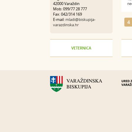
42000 Varaždin
ned
Mob: 099/77 28 777
Fax: 042/314 169
E-mail:
mladi@biskupija-
4
varazdinska.hr
VETERNICA