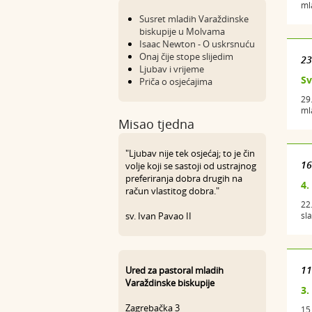
ml
Susret mladih Varaždinske
biskupije u Molvama
Isaac Newton - O uskrsnuću
Onaj čije stope slijedim
23
Ljubav i vrijeme
Sv
Priča o osjećajima
29
ml
Misao tjedna
"Ljubav nije tek osjećaj; to je čin
16
volje koji se sastoji od ustrajnog
preferiranja dobra drugih na
4.
račun vlastitog dobra."
22
sv. Ivan Pavao II
sl
11
Ured za pastoral mladih
Varaždinske biskupije
3.
Zagrebačka 3
15