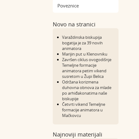
Poveznice
Novo na stranici
Varaždinska biskupija
bogatija je za 39 novih
animatora
Marijin put u Klenovniku
Završen ciklus ovogodišnje
Temeljne formacije
animatora petim vikend
susretom u Župi Belica
Održana korizmena
duhovna obnova za mlade
po arhiđakonatima naše
biskupije
Četvrti vikend Temeljne
formacije animatora u
Mačkovcu
Najnoviji materijali