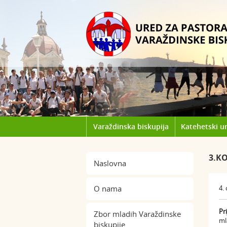
Varaždinska biskupija
Katehetski u
3.KO
Naslovna
O nama
4.
Pr
Zbor mladih Varaždinske
ml
biskupije