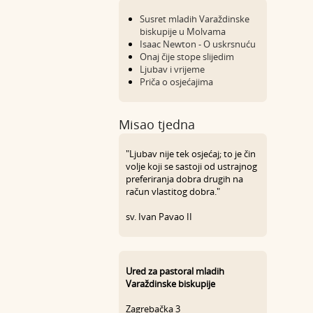
Susret mladih Varaždinske
biskupije u Molvama
Isaac Newton - O uskrsnuću
Onaj čije stope slijedim
Ljubav i vrijeme
Priča o osjećajima
Misao tjedna
"Ljubav nije tek osjećaj; to je čin
volje koji se sastoji od ustrajnog
preferiranja dobra drugih na
račun vlastitog dobra."
sv. Ivan Pavao II
Ured za pastoral mladih
Varaždinske biskupije
Zagrebačka 3