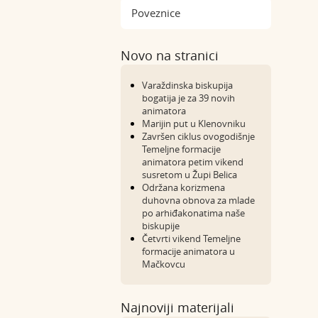
Poveznice
Novo na stranici
Varaždinska biskupija
bogatija je za 39 novih
animatora
Marijin put u Klenovniku
Završen ciklus ovogodišnje
Temeljne formacije
animatora petim vikend
susretom u Župi Belica
Održana korizmena
duhovna obnova za mlade
po arhiđakonatima naše
biskupije
Četvrti vikend Temeljne
formacije animatora u
Mačkovcu
Najnoviji materijali