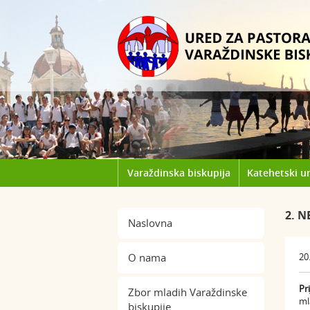
Varaždinska biskupija
Katehetski u
2. N
Naslovna
O nama
20
Pr
Zbor mladih Varaždinske
ml
biskupije