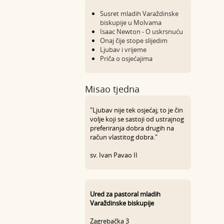
Susret mladih Varaždinske
biskupije u Molvama
Isaac Newton - O uskrsnuću
Onaj čije stope slijedim
Ljubav i vrijeme
Priča o osjećajima
Misao tjedna
"Ljubav nije tek osjećaj; to je čin
volje koji se sastoji od ustrajnog
preferiranja dobra drugih na
račun vlastitog dobra."
sv. Ivan Pavao II
Ured za pastoral mladih
Varaždinske biskupije
Zagrebačka 3