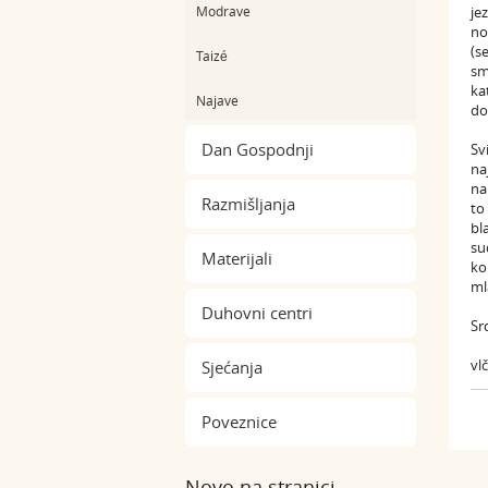
Modrave
je
no
(s
Taizé
sm
ka
Najave
do
Dan Gospodnji
Sv
na
na
Razmišljanja
to
bl
su
Materijali
ko
ml
Duhovni centri
Sr
vl
Sjećanja
Poveznice
Novo na stranici