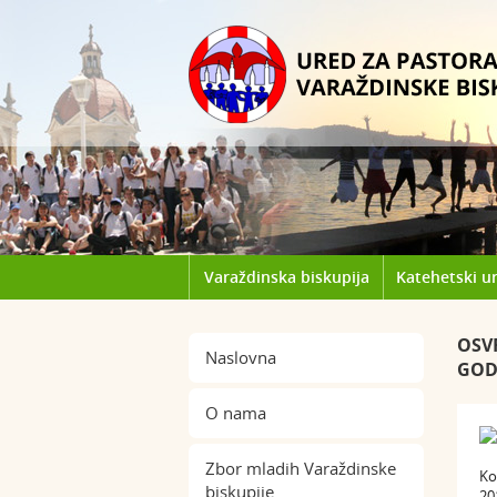
Varaždinska biskupija
Katehetski u
OSV
Naslovna
GOD
O nama
Zbor mladih Varaždinske
Ko
biskupije
20