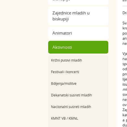
Zajednice mladih u
Dr
biskupiji
Sv
kr
Animatori
po
an
ne
Aktivnosti
Vj
n
Križni putovi mladih
sp
od
Festivali i koncerti
pr
li
Bdijenja/molitve
is
ml
sv
Dekanatski susreti mladih
ne
ov
Nacionalni susreti mladih
Za
ka
KMNT VB / KMNL
a 
du