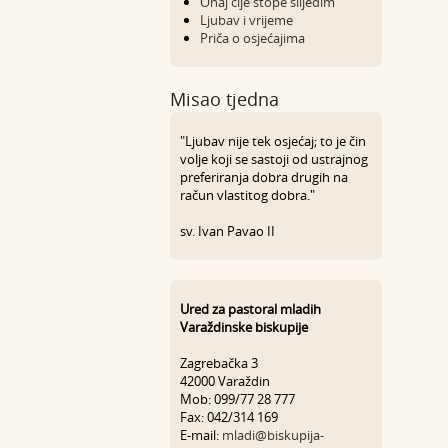
Onaj čije stope slijedim
Ljubav i vrijeme
Priča o osjećajima
Misao tjedna
"Ljubav nije tek osjećaj; to je čin
volje koji se sastoji od ustrajnog
preferiranja dobra drugih na
račun vlastitog dobra."
sv. Ivan Pavao II
Ured za pastoral mladih
Varaždinske biskupije
Zagrebačka 3
42000 Varaždin
Mob: 099/77 28 777
Fax: 042/314 169
E-mail:
mladi@biskupija-