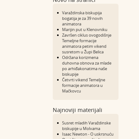
Varaždinska biskupija
bogatija je za 39 novih
animatora
Marijin put u Klenovniku
Završen ciklus ovogodišnje
Temeljne formacije
animatora petim vikend
susretom u Župi Belica
Održana korizmena
duhovna obnova za mlade
po arhiđakonatima naše
biskupije
Četvrti vikend Temeljne
formacije animatora u
Mačkovcu
Najnoviji materijali
Susret mladih Varaždinske
biskupije u Molvama
Isaac Newton - O uskrsnuću