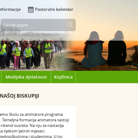
Informacije
Pastoralni kalendar
Medijska djelatnost
Knjižnica
NAŠOJ BISKUPIJI
t ćemo školu za animatore programa
 Temeljna formacija animatora sastoji
 vikend-susreta. Na nju se nastavlja
na tijekom ljetnih mjeseci.
rednjoškolcima i studentima. U toj