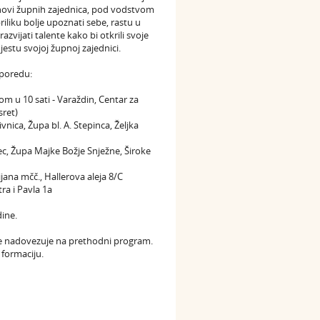
 članovi župnih zajednica, pod vodstvom
riliku bolje upoznati sebe, rastu u
razvijati talente kako bi otkrili svoje
estu svojoj župnoj zajednici.
sporedu:
om u 10 sati - Varaždin, Centar za
sret)
ivnica, Župa bl. A. Stepinca, Željka
ovec, Župa Majke Božje Snježne, Široke
tijana mčč., Hallerova aleja 8/C
tra i Pavla 1a
dine.
 se nadovezuje na prethodni program.
 formaciju.