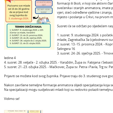
formaciji ili školi, vi koji ste aktivni
svećenika i starijih animatora, imate p
vjeri, steći određene vještine i znanja, 
mjesto i poslanje u Crkvi, na prvom mj
Susreti će se održati po sljedećem ra
1. susret: 9. studenoga 2024. s početk
mlade, Zagrebačka 3a (cjelodnevni su
2. susret: 13.-15. prosinca 2024. - Kopr
Selingera 16
3. susret: 24.-26. siječnja 2025. - Trn
ledine 4
4. susret: 28. veljače - 2. ožujka 2025. - Varaždin, Župa sv. Fabijana i Sebas
5. susret: 21.-23. ožujka 2025. - Mačkovec, Župa sv. Petra i Pavla, Trg sv. Pe
Prijaviti se možete kod svog župnika. Prijave traju do 3. studenog ove go
Nakon završene temeljne formacije animatora slijedi specijalizacija koja
Na specijalizaciji mogu sudjelovati mladi koji su redovito polazili temeljnu
Vidimo se!