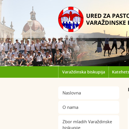
Varaždinska biskupija
Katehets
Naslovna
O nama
Zbor mladih Varaždinske
biskupije