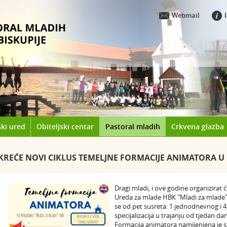
Webmail
ki ured
Obiteljski centar
Pastoral mladih
Crkvena glazba
KREĆE NOVI CIKLUS TEMELJNE FORMACIJE ANIMATORA U 
Dragi mladi, i ove godine organizira
Ureda za mlade HBK "Mladi za mlade".
se od pet susreta: 1 jednodnevnog i 4
specijalizacija u trajanju od tjedan da
Formacija animatora namijenjena je s