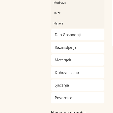
Modrave
Taizé
Najave
Dan Gospodnji
Razmišljanja
Materijali
Duhovni centri
Sjećanja
Poveznice
Novo na stranici