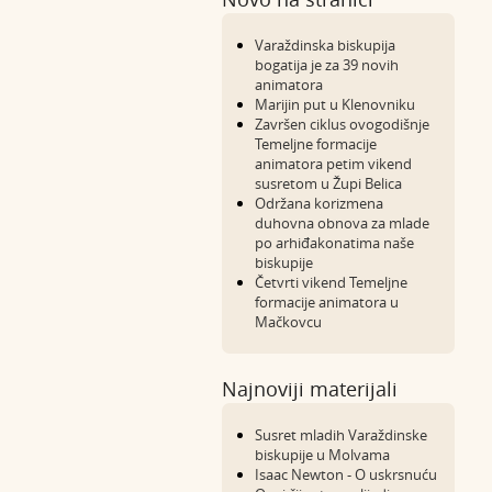
Varaždinska biskupija
bogatija je za 39 novih
animatora
Marijin put u Klenovniku
Završen ciklus ovogodišnje
Temeljne formacije
animatora petim vikend
susretom u Župi Belica
Održana korizmena
duhovna obnova za mlade
po arhiđakonatima naše
biskupije
Četvrti vikend Temeljne
formacije animatora u
Mačkovcu
Najnoviji materijali
Susret mladih Varaždinske
biskupije u Molvama
Isaac Newton - O uskrsnuću