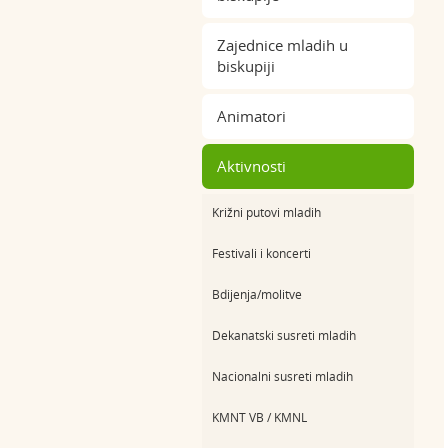
Zajednice mladih u
biskupiji
Animatori
Aktivnosti
Križni putovi mladih
Festivali i koncerti
Bdijenja/molitve
Dekanatski susreti mladih
Nacionalni susreti mladih
KMNT VB / KMNL