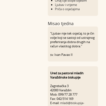
Onaj čije stope slijedim
Ljubav i vrijeme
Priča o osjećajima
Misao tjedna
"Ljubav nije tek osjećaj; to je čin
volje koji se sastoji od ustrajnog
preferiranja dobra drugih na
račun vlastitog dobra."
sv. Ivan Pavao II
Ured za pastoral mladih
Varaždinske biskupije
Zagrebačka 3
42000 Varaždin
Mob: 099/77 28 777
Fax: 042/314 169
E-mail:
mladi@biskupija-