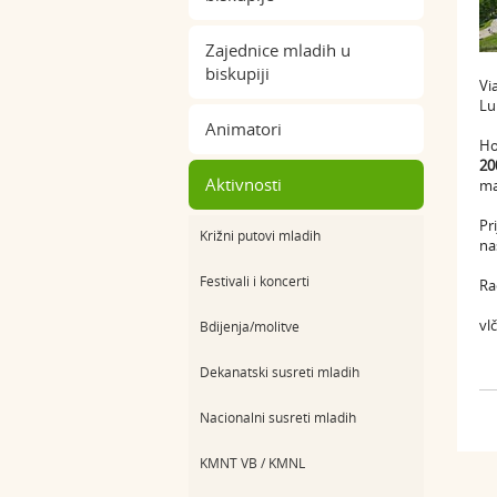
Zajednice mladih u
biskupiji
Vi
Lu
Animatori
Ho
20
Aktivnosti
ma
Pr
Križni putovi mladih
na
Festivali i koncerti
Ra
vl
Bdijenja/molitve
Dekanatski susreti mladih
Nacionalni susreti mladih
KMNT VB / KMNL