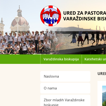
Varaždinska biskupija
Katehetski u
URE
Naslovna
O nama
Zbor mladih Varaždinske
biskupije