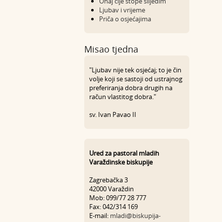
Onaj čije stope slijedim
Ljubav i vrijeme
Priča o osjećajima
Misao tjedna
"Ljubav nije tek osjećaj; to je čin
volje koji se sastoji od ustrajnog
preferiranja dobra drugih na
račun vlastitog dobra."
sv. Ivan Pavao II
Ured za pastoral mladih
Varaždinske biskupije
Zagrebačka 3
42000 Varaždin
Mob: 099/77 28 777
Fax: 042/314 169
E-mail:
mladi@biskupija-