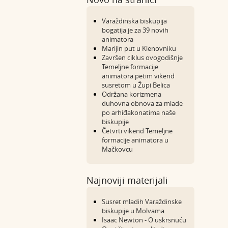
Varaždinska biskupija
bogatija je za 39 novih
animatora
Marijin put u Klenovniku
Završen ciklus ovogodišnje
Temeljne formacije
animatora petim vikend
susretom u Župi Belica
Održana korizmena
duhovna obnova za mlade
po arhiđakonatima naše
biskupije
Četvrti vikend Temeljne
formacije animatora u
Mačkovcu
Najnoviji materijali
Susret mladih Varaždinske
biskupije u Molvama
Isaac Newton - O uskrsnuću