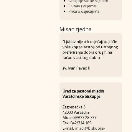
Onaj čije stope slijedim
Ljubav i vrijeme
Priča o osjećajima
Misao tjedna
"Ljubav nije tek osjećaj; to je čin
volje koji se sastoji od ustrajnog
preferiranja dobra drugih na
račun vlastitog dobra."
sv. Ivan Pavao II
Ured za pastoral mladih
Varaždinske biskupije
Zagrebačka 3
42000 Varaždin
Mob: 099/77 28 777
Fax: 042/314 169
E-mail:
mladi@biskupija-