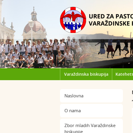
Varaždinska biskupija
Katehets
Naslovna
O nama
Zbor mladih Varaždinske
biskupije