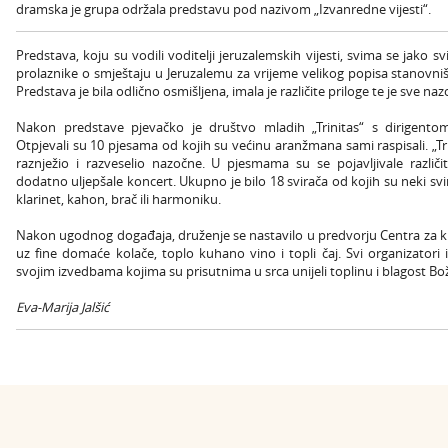
dramska je grupa održala predstavu pod nazivom „Izvanredne vijesti“.
Predstava, koju su vodili voditelji jeruzalemskih vijesti, svima se jako svi
prolaznike o smještaju u Jeruzalemu za vrijeme velikog popisa stanovništ
Predstava je bila odlično osmišljena, imala je različite priloge te je sve na
Nakon predstave pjevačko je društvo mladih „Trinitas“ s dirigent
Otpjevali su 10 pjesama od kojih su većinu aranžmana sami raspisali. „T
raznježio i razveselio nazočne. U pjesmama su se pojavljivale različ
dodatno uljepšale koncert. Ukupno je bilo 18 svirača od kojih su neki sviral
klarinet, kahon, brač ili harmoniku.
Nakon ugodnog događaja, druženje se nastavilo u predvorju Centra za ku
uz fine domaće kolače, toplo kuhano vino i topli čaj. Svi organizatori i
svojim izvedbama kojima su prisutnima u srca unijeli toplinu i blagost Bož
Eva-Marija Jalšić