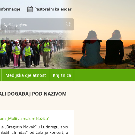
Informacije
Pastoralni kalendar
Medijska djelatnost
Knjižnica
ALI DOGAĐAJ POD NAZIVOM
nje „Dragutin Novak“ u Ludbregu, zbio
dih „Trinitas“ održalo je koncert, a