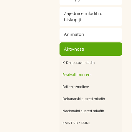
Zajednice mladih u
biskupiji
Animatori
Aktivnosti
Križni putovi mladih
Festivali i koncerti
Bdijenja/molitve
Dekanatski susreti mladih
Nacionalni susreti mladih
KMNT VB / KMNL