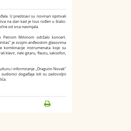
đala. U predstavi su novinari ispitivali
va na dan kad je Isus rođen u štalici.
zočne od srca nasmijala.
om Petrom Mihinom održalo koncert.
rinitas“ je svojim anđeoskim glasovima
ite kombinacije instrumenata koje su
i klavir, neki gitaru, flautu, saksofon,
lturu i informiranje „Dragutin Novak“
 sudionici događaja bili su zadovoljni
ića.