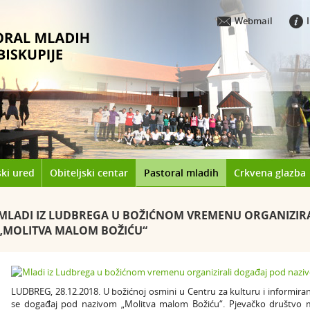
Webmail
ki ured
Obiteljski centar
Pastoral mladih
Crkvena glazba
MLADI IZ LUDBREGA U BOŽIĆNOM VREMENU ORGANIZIR
„MOLITVA MALOM BOŽIĆU“
LUDBREG, 28.12.2018. U božićnoj osmini u Centru za kulturu i informira
se događaj pod nazivom „Molitva malom Božiću“. Pjevačko društvo mla