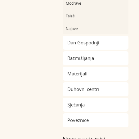
Modrave
Taizé
Najave
Dan Gospodnji
Razmišljanja
Materijali
Duhovni centri
Sjećanja
Poveznice
Novo na stranici