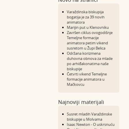
Varaždinska biskupija
bogatija je za 39 novih
animatora
Marijin put u Klenovniku
Završen ciklus ovogodišnje
Temeljne formacije
animatora petim vikend
susretom u Župi Belica
Održana korizmena
duhovna obnova za mlade
po arhiđakonatima naše
biskupije
Četvrti vikend Temeljne
formacije animatora u
Mačkovcu
Najnoviji materijali
Susret mladih Varaždinske
biskupije u Molvama
Isaac Newton - O uskrsnuću