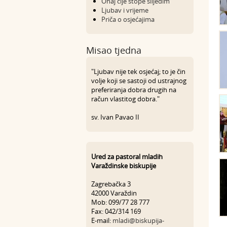
Onaj čije stope slijedim
Ljubav i vrijeme
Priča o osjećajima
Misao tjedna
"Ljubav nije tek osjećaj; to je čin
volje koji se sastoji od ustrajnog
preferiranja dobra drugih na
račun vlastitog dobra."
sv. Ivan Pavao II
Ured za pastoral mladih
Varaždinske biskupije
Zagrebačka 3
42000 Varaždin
Mob: 099/77 28 777
Fax: 042/314 169
E-mail:
mladi@biskupija-