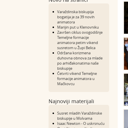
Varaždinska biskupija
bogatija je za 39 novih
animatora
Marijin put u Klenovniku
Završen ciklus ovogodišnje
Temeljne formacije
animatora petim vikend
susretom u Župi Belica
Održana korizmena
duhovna obnova za mlade
po arhiđakonatima naše
biskupije
Četvrti vikend Temeljne
formacije animatora u
Mačkovcu
Najnoviji materijali
Susret mladih Varaždinske
biskupije u Molvama
Isaac Newton - O uskrsnuću