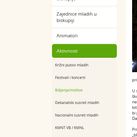
Zajednice mladih u
biskupiji
Animatori
Aktivnosti
Križni putovi mladih
Festivali i koncerti
pr
Bdijenja/molitve
U 
šk
ne
Dekanatski susreti mladih
bi
bi
Nacionalni susreti mladih
Da
KMNT VB / KMNL
Pr
„b