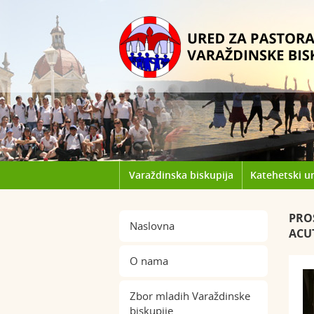
Varaždinska biskupija
Katehetski u
PRO
Naslovna
ACU
O nama
Zbor mladih Varaždinske
biskupije