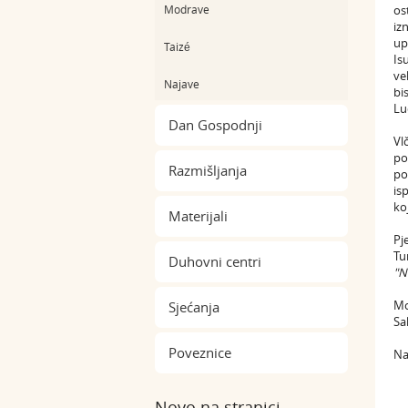
Modrave
os
iz
up
Taizé
Is
ve
Najave
bi
Lu
Dan Gospodnji
Vl
po
Razmišljanja
po
is
ko
Materijali
Pj
Tu
Duhovni centri
"N
Mo
Sjećanja
Sa
Poveznice
Na
Novo na stranici